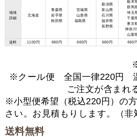
栃木
新潟県
群馬
青森県
宮城県
富山県
地域
埼玉
北海道
岩手県
山形県
石川県
詳細
千葉
秋田県
福島県
福井県
東京
長野県
神奈川
山梨
送料
1100円
660円
660円
660円
660
※クール便 全国一律220円 温
ご注文が含まれ
※小型便希望（税込220円）の
さい。お見積もりします。（非
送料無料