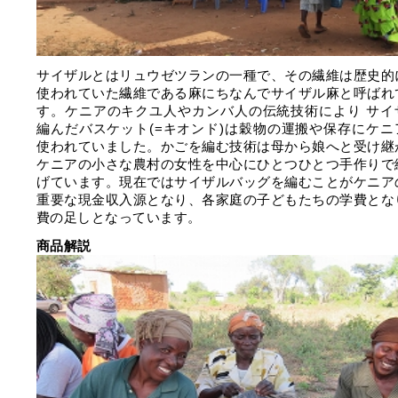
サイザルとはリュウゼツランの一種で、その繊維は歴史的
使われていた繊維である麻にちなんでサイザル麻と呼ばれ
す。ケニアのキクユ人やカンバ人の伝統技術により サイ
編んだバスケット(=キオンド)は穀物の運搬や保存にケニ
使われていました。かごを編む技術は母から娘へと受け継
ケニアの小さな農村の女性を中心にひとつひとつ手作りで
げています。現在ではサイザルバッグを編むことがケニア
重要な現金収入源となり、各家庭の子どもたちの学費とな
費の足しとなっています。
商品解説