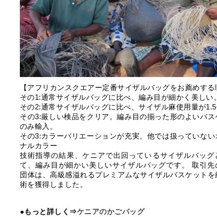
【アフリカンスクエアー定番サイザルバッグをお薦めする
その1:通常サイザルバッグに比べ、編み目が細かく美しい
その2:通常サイザルバッグに比べ、サイザル麻使用量が1.
その3:厳しい検品をクリア。編み目の揃った形のよいバス
のみ輸入。
その3:カラーバリエーションが充実。他では扱っていない
ナルカラー
技術指導の結果、ケニアで出回っているサイザルバッグ
て、編み目が細かい美しいサイザルバッグです。 取引先
団体は、高級感溢れるプレミアムなサイザルバスケットを
術を獲得しました。
●もっと詳しく⇒
ケニアのかごバッグ