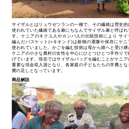
サイザルとはリュウゼツランの一種で、その繊維は歴史的
使われていた繊維である麻にちなんでサイザル麻と呼ばれ
す。ケニアのキクユ人やカンバ人の伝統技術により サイ
編んだバスケット(=キオンド)は穀物の運搬や保存にケニ
使われていました。かごを編む技術は母から娘へと受け継
ケニアの小さな農村の女性を中心にひとつひとつ手作りで
げています。現在ではサイザルバッグを編むことがケニア
重要な現金収入源となり、各家庭の子どもたちの学費とな
費の足しとなっています。
商品解説