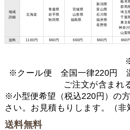
栃木
新潟県
群馬
青森県
宮城県
富山県
地域
埼玉
北海道
岩手県
山形県
石川県
詳細
千葉
秋田県
福島県
福井県
東京
長野県
神奈川
山梨
送料
1100円
660円
660円
660円
660
※クール便 全国一律220円 温
ご注文が含まれ
※小型便希望（税込220円）の
さい。お見積もりします。（非
送料無料