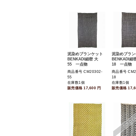
泥染めブランケット
泥染めブラン
BENKADI細密 大
BENKADI細
55 一点物
18 一点物
商品番号 CM20302-
商品番号 CM20
55
18
在庫数1個
在庫数1個
販売価格
17,600
円
販売価格
17,