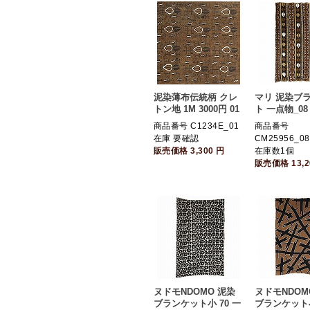
泥染薄布伝統柄 クレ
マリ 泥染ブ
トン地 1M 3000円 01
ト 一点物_08
商品番号 C1234E_01
商品番号
在庫 要確認
CM25956_08
販売価格
3,300
円
在庫数1個
販売価格
13,
ヌドモNDOMO 泥染
ヌドモNDOM
ブランケット小 70 一
ブランケット小