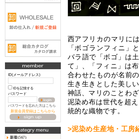
西アフリカのマリに
「ボゴランフィニ」
バラ語で「ボゴ」は
て」、「フィニ」は布
合わせたものが名前
ID(メールアドレス)
生き生きとした美しい
IDを記憶する
神話、マリのことわ
パスワード
泥染め布は世代を超
パスワードを忘れた方はこちら
統的な織物です。
新規会員登録はこちらから
>泥染め生産地・工房
新着(567)