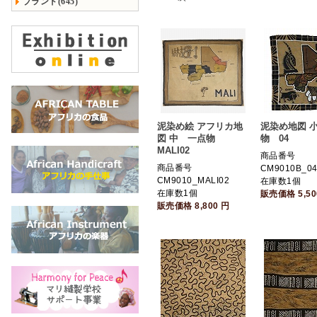
ブランド(645)
泥染め絵 アフリカ地
泥染め地図 
図 中 一点物
物 04
MALI02
商品番号
商品番号
CM9010B_0
CM9010_MALI02
在庫数1個
在庫数1個
販売価格
5,5
販売価格
8,800
円