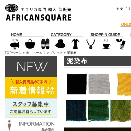
カテゴリ
TOPページ
>
布・ホームファブリック
> 泥染布
泥染布