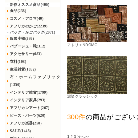
新作オススメ商品(406)
食品(238)
コスメ・アロマ(40)
アフリカのかご(2239)
バッグ・かごバッグ(2071)
服飾小物(399)
アトリエNDOMO
バブーシュ・靴(312)
アクセサリー(683)
衣料(108)
生活雑貨(1052)
布・ホームファブリック
(1350)
インテリア雑貨(1799)
泥染クラッシック
インテリア家具(293)
アフリカンアート(267)
300件
の商品がござい
ビーズ・パーツ(620)
アフリカ楽器(258)
SALE(1448)
1
2
3
次へ>>