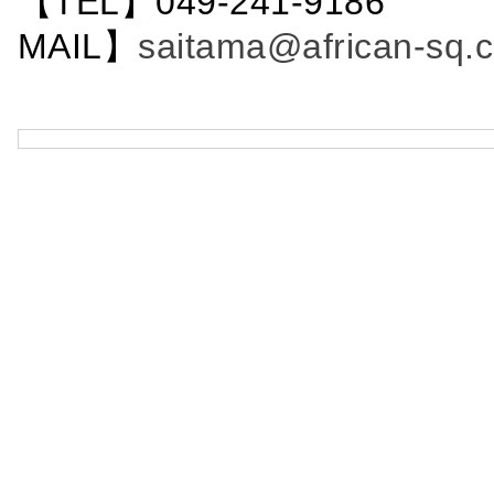
【TEL】049-241-9186 
MAIL】
saitama@african-sq.c