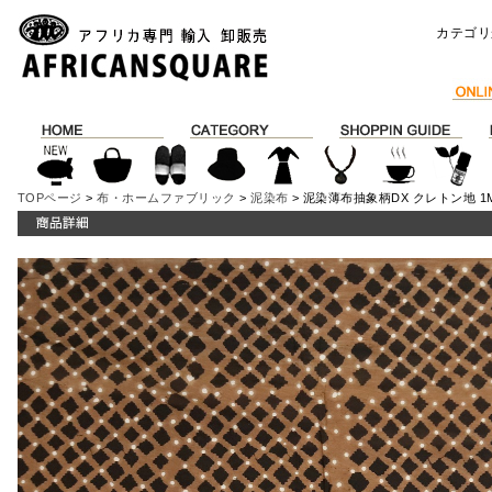
カテゴリ
TOPページ
>
布・ホームファブリック
>
泥染布
> 泥染薄布抽象柄DX クレトン地 1M 