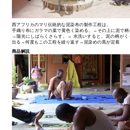
西アフリカのマリ伝統的な泥染布の製作工程は、
手織り布にガラマの葉で黄色く染める。→その上に泥で柄
→陽光にしばらくさらす。→ 水洗いすると、泥の柄がく
出る→何度もこの工程を繰り返す→泥染めの黒が定着
商品解説