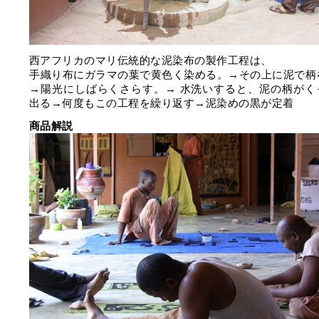
西アフリカのマリ伝統的な泥染布の製作工程は、
手織り布にガラマの葉で黄色く染める。→その上に泥で柄
→陽光にしばらくさらす。→ 水洗いすると、泥の柄がく
出る→何度もこの工程を繰り返す→泥染めの黒が定着
商品解説