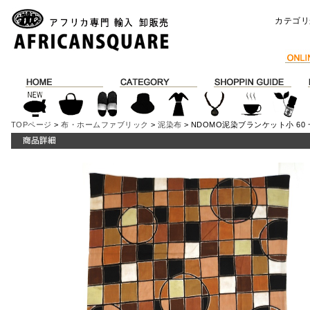
カテゴリ
TOPページ
>
布・ホームファブリック
>
泥染布
> NDOMO泥染ブランケット小 60