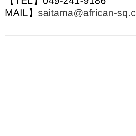
【TEL】049-241-9186 
MAIL】
saitama@african-sq.c