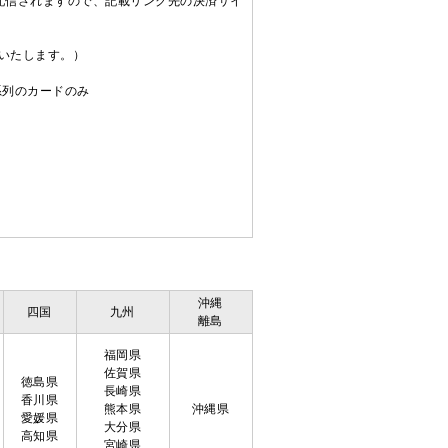
配信されますので、記載リンク先の決済サイ
送いたします。）
C系列のカードのみ
沖縄
四国
九州
離島
福岡県
佐賀県
徳島県
長崎県
香川県
熊本県
沖縄県
愛媛県
大分県
高知県
宮崎県