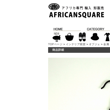
TOPページ
>
インテリア雑貨
>
オブジェ
>
金属