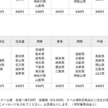
神奈川県
和歌山県
山梨県
0円
660円
660円
660円
660円
880円
東北
北信越
関東
東海
関西
中国
茨城県
栃木県
滋賀県
新潟県
鳥取県
群馬県
岐阜県
京都府
城県
富山県
島根県
埼玉県
静岡県
大阪府
形県
石川県
岡山県
千葉県
愛知県
兵庫県
島県
福井県
広島県
東京都
三重県
奈良県
長野県
山口県
神奈川県
和歌山県
山梨県
0円
660円
660円
660円
660円
880円
※クール便 全国一律220円 温暖期（5/1-9/30） クール便対応商品がご
欄にメッセージを入れてください。お見積もりします。（非対象商品あり）