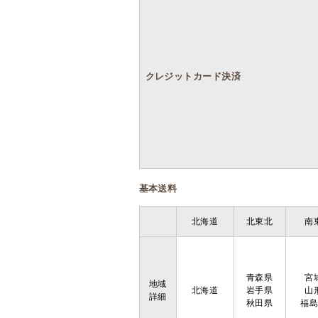
クレジットカード決済
基本送料
北海道
北東北
南
青森県
宮
地域
北海道
岩手県
山
詳細
秋田県
福