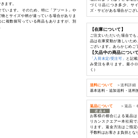
できます。
づくり品につき多少、サ
せています。 そのため、特に「アソート」や
ズ・サビがある場合がござ
実物とサイズや柄が違っている場合がありま
めに複数個写っている商品もありますが、別
。
【在庫について】
ご注文いただいた場合でも
品は在庫変動が激しいため
ございます。あらかじめご
【欠品中の商品につい
「入荷未定/受注可」
と記載
み受注を承ります。最小ロ
く）
送料について
＞送料詳細
基本送料・追加送料・送料
返品について
＞返品・
お客様の都合による返品は
リカンスクエアー本社宛で
ります。返金方法はご指定
手数料はお客さま負担とな