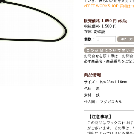
ていき、彼らの活動を支えて
>FFFF WORKSHOP 詳細は
販売価格 1,650
円
(税込)
税抜価格 1,500
円
在庫 要確認
個数：
お問合せを頂く際は、お問合
必ず商品名・商品番号をご記
商品情報
サイズ： 約w28xxH16cm
色柄： 黒
素材： 鉄
仕入国： マダガスカル
【注意事項】
この商品はワックス仕上げ
がございます。その際は、
場所によってはサビる場合