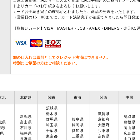
ご注文確定後、決済サービスより別途【決済手続きのご案内】メールが
トよりカードのお手続きをよろしくお願いします。
カードお手続き完了の確認がとれましたら、商品の発送をいたします。
（営業日の16：00までに、カード決済完了が確認できましたら即日発
【取扱いカード】VISA・MASTER・JCB・AMEX・DINERS・楽天K
卸の仕入れは原則としてクレジット決済はできません。
特別にご希望の方はご相談ください。
東北
北信越
関東
東海
関西
中国
茨城県
栃木県
滋賀県
新潟県
鳥取県
群馬県
岐阜県
京都府
城県
富山県
島根県
埼玉県
静岡県
大阪府
形県
石川県
岡山県
千葉県
愛知県
兵庫県
島県
福井県
広島県
東京都
三重県
奈良県
長野県
山口県