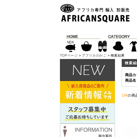
TOPページ
>
アフリカのかご
> 検索結果
検索
商品カ
商品名
1件
の商