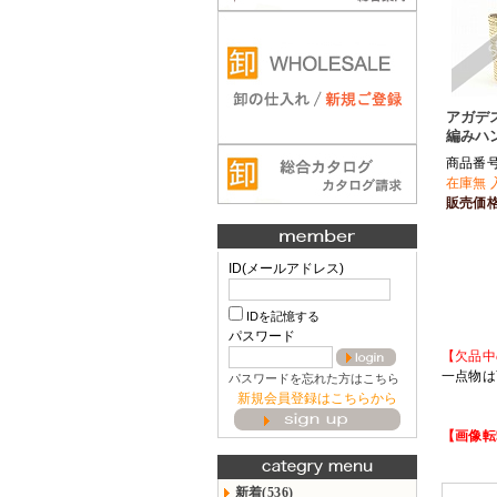
アガデス
編みハ
商品番号 
在庫無 
販売価
ID(メールアドレス)
IDを記憶する
パスワード
【欠品中
一点物は
パスワードを忘れた方はこちら
新規会員登録はこちらから
【画像転
新着(536)