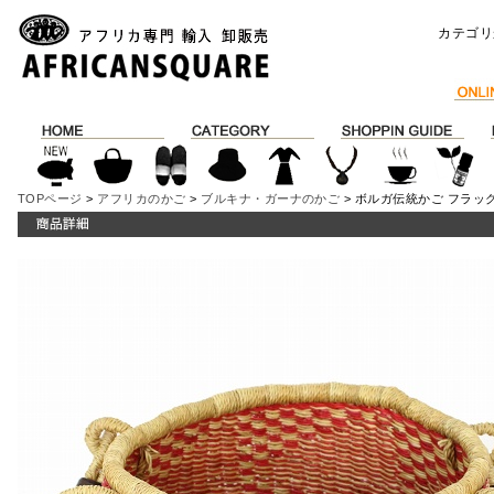
カテゴリ
TOPページ
>
アフリカのかご
>
ブルキナ・ガーナのかご
> ボルガ伝統かご フラッグ