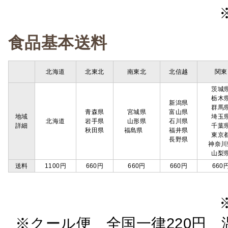
食品基本送料
北海道
北東北
南東北
北信越
関東
茨城
栃木
新潟県
群馬
青森県
宮城県
富山県
地域
埼玉
北海道
岩手県
山形県
石川県
詳細
千葉
秋田県
福島県
福井県
東京
長野県
神奈川
山梨
送料
1100円
660円
660円
660円
660
※クール便 全国一律220円 温