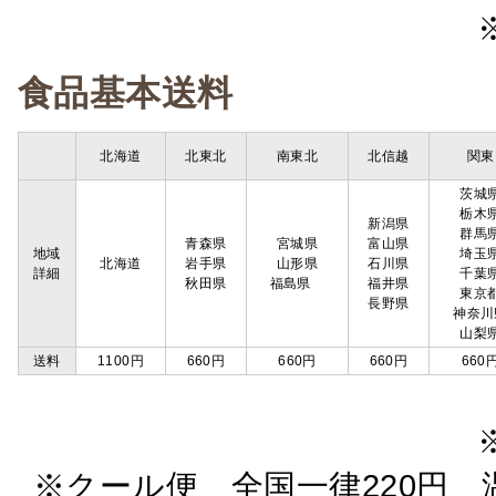
食品基本送料
北海道
北東北
南東北
北信越
関東
茨城
栃木
新潟県
群馬
青森県
宮城県
富山県
地域
埼玉
北海道
岩手県
山形県
石川県
詳細
千葉
秋田県
福島県
福井県
東京
長野県
神奈川
山梨
送料
1100円
660円
660円
660円
660
※クール便 全国一律220円 温