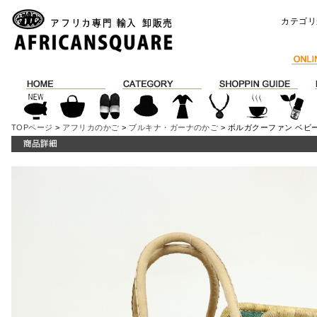
カテゴリ
TOPページ
>
アフリカのかご
>
ブルキナ・ガーナのかご
> ボルガクーファン ベビ