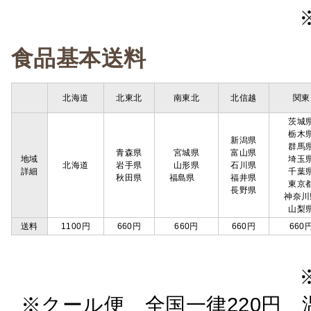
食品基本送料
北海道
北東北
南東北
北信越
関東
茨城
栃木
新潟県
群馬
青森県
宮城県
富山県
地域
埼玉
北海道
岩手県
山形県
石川県
詳細
千葉
秋田県
福島県
福井県
東京
長野県
神奈川
山梨
送料
1100円
660円
660円
660円
660
※クール便 全国一律220円 温