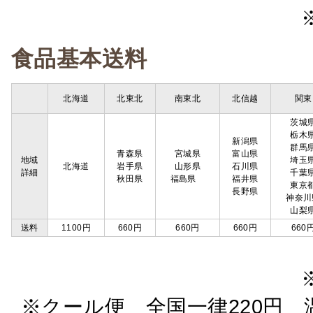
食品基本送料
北海道
北東北
南東北
北信越
関東
茨城
栃木
新潟県
群馬
青森県
宮城県
富山県
地域
埼玉
北海道
岩手県
山形県
石川県
詳細
千葉
秋田県
福島県
福井県
東京
長野県
神奈川
山梨
送料
1100円
660円
660円
660円
660
※クール便 全国一律220円 温