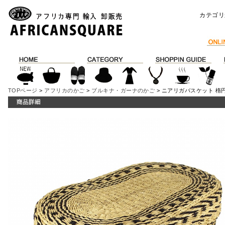
カテゴリ
TOPページ
>
アフリカのかご
>
ブルキナ・ガーナのかご
> ニアリガバスケット 楕