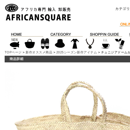
カテゴリ
TOPページ
>
新作オススメ商品
>
2025シーズン新作アイテム
> チュニジアドームか