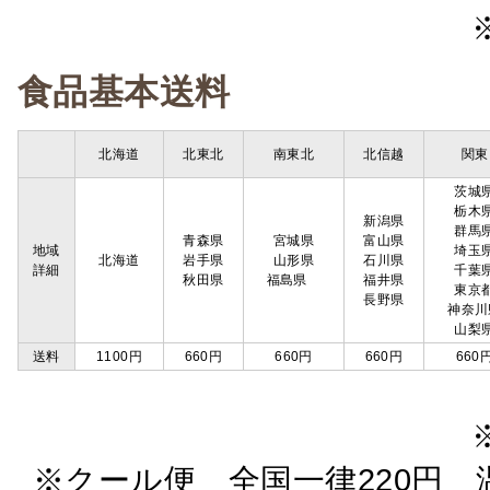
食品基本送料
北海道
北東北
南東北
北信越
関東
茨城
栃木
新潟県
群馬
青森県
宮城県
富山県
地域
埼玉
北海道
岩手県
山形県
石川県
詳細
千葉
秋田県
福島県
福井県
東京
長野県
神奈川
山梨
送料
1100円
660円
660円
660円
660
※クール便 全国一律220円 温