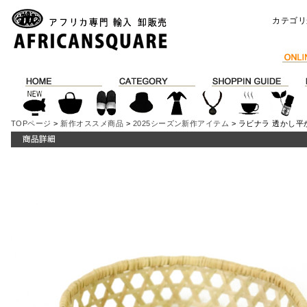
カテゴリ
TOPページ
>
新作オススメ商品
>
2025シーズン新作アイテム
> ラビナラ 透かし平か