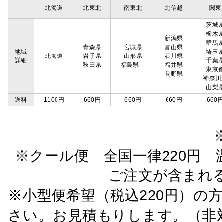
北海道
北東北
南東北
北信越
関東
茨城
栃木
新潟県
群馬
青森県
宮城県
富山県
地域
埼玉
北海道
岩手県
山形県
石川県
詳細
千葉
秋田県
福島県
福井県
東京
長野県
神奈川
山梨
送料
1100円
660円
660円
660円
660
※クール便 全国一律220円 温
ご注文が含まれ
※小型便希望（税込220円）の
さい。お見積もりします。（非