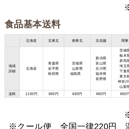
食品基本送料
北海道
北東北
南東北
北信越
関東
茨城
栃木
新潟県
群馬
青森県
宮城県
富山県
地域
埼玉
北海道
岩手県
山形県
石川県
詳細
千葉
秋田県
福島県
福井県
東京
長野県
神奈川
山梨
送料
1100円
660円
660円
660円
660
※クール便 全国一律220円 温