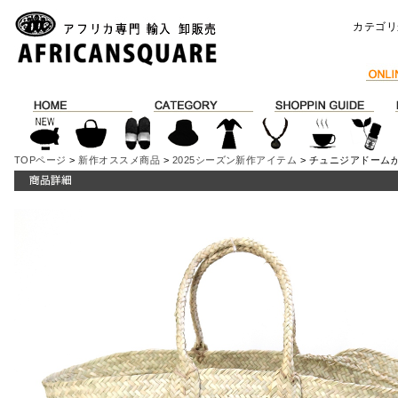
カテゴリ
TOPページ
>
新作オススメ商品
>
2025シーズン新作アイテム
> チュニジアドームか