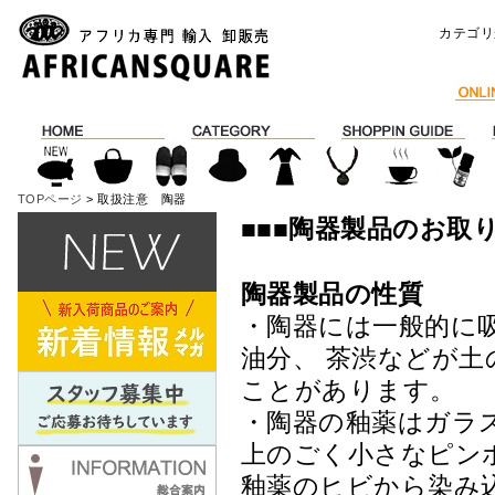
カテゴリ
TOPページ
> 取扱注意 陶器
■■■陶器製品のお取
陶器製品の性質
・陶器には一般的に
油分、 茶渋などが
ことがあります。
・陶器の釉薬はガラ
上のごく小さなピン
釉薬のヒビから染み