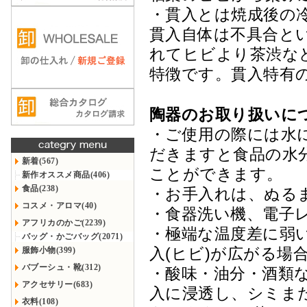
・貫入とは焼成後の
貫入自体は不具合と
れてヒビより茶渋な
特徴です。貫入特有
陶器のお取り扱いに
・ご使用の際には水
だきますと食品の水
新着(567)
ことができます。
新作オススメ商品(406)
食品(238)
・お手入れは、ぬる
コスメ・アロマ(40)
・食器洗い機、電子
アフリカのかご(2239)
・極端な温度差に弱
バッグ・かごバッグ(2071)
入(ヒビ)が広がる場
服飾小物(399)
バブーシュ・靴(312)
・酸味・油分・酒類
アクセサリー(683)
入に浸透し、シミま
衣料(108)