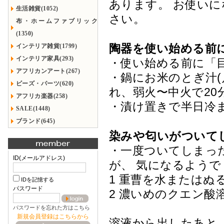
あります。 お使い
生活雑貨(1052)
さい。
布・ホームファブリック
(1350)
陶器を使い始める前
インテリア雑貨(1799)
インテリア家具(293)
・使い始める前に「
アフリカンアート(267)
・鍋にお米のとぎ汁(
ビーズ・パーツ(620)
れ、弱火〜中火で2
アフリカ楽器(258)
・漬け置きで半日冷
SALE(1448)
ブランド(645)
染みや匂いがついて
・一度ついてしまっ
ID(メールアドレス)
が、 気になるよう
1 重曹を水またはぬ
IDを記憶する
パスワード
2 濃いめのクエン酸
パスワードを忘れた方はこちら
新規会員登録はこちらから
溶液から出したあと