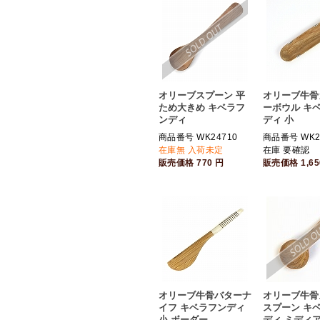
オリーブスプーン 平
オリーブ牛骨
ため大きめ キベラフ
ーボウル キ
ンディ
ディ 小
商品番号 WK24710
商品番号 WK2
在庫無 入荷未定
在庫 要確認
販売価格
770
円
販売価格
1,6
オリーブ牛骨バターナ
オリーブ牛骨
イフ キベラフンディ
スプーン キ
小 ボーダー
ディ ミディア