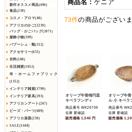
商品名：
ケニア
新作オススメ商品(406)
食品(238)
コスメ・アロマ(40)
73件
の商品がござい
アフリカのかご(2239)
バッグ・かごバッグ(2071)
服飾小物(399)
バブーシュ・靴(312)
アクセサリー(653)
衣料(108)
生活雑貨(1052)
布・ホームファブリック
(1352)
インテリア雑貨(1799)
オリーブ牛骨楕円皿
オリーブ牛骨
インテリア家具(293)
キベラフンディ
ル 小 キベラ
アフリカンアート(267)
商品番号 WK26709
商品番号 WK2
ビーズ・パーツ(609)
在庫 要確認
在庫 要確認
アフリカ楽器(258)
販売価格
1,540
円
販売価格
1,1
SALE(1448)