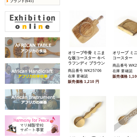
ブランド(645)
オリーブ牛骨 ミニま
オリーブ ミ
な板コースター キベ
コースター
ラフンディ ブラウン
商品番号 WK2
商品番号 WK25706
在庫 要確認
在庫 要確認
販売価格
1,1
販売価格
1,210
円