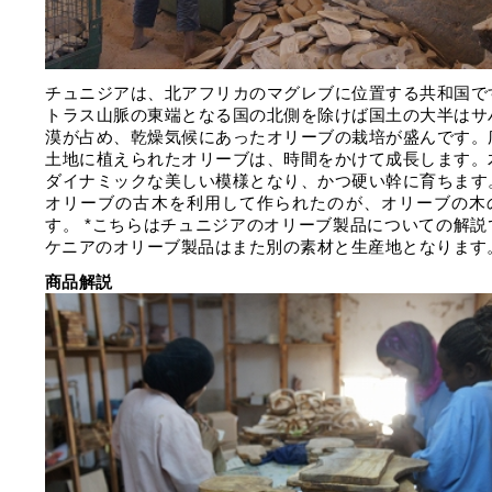
チュニジアは、北アフリカのマグレブに位置する共和国で
トラス山脈の東端となる国の北側を除けば国土の大半はサ
漠が占め、乾燥気候にあったオリーブの栽培が盛んです。
土地に植えられたオリーブは、時間をかけて成長します。
ダイナミックな美しい模様となり、かつ硬い幹に育ちます
オリーブの古木を利用して作られたのが、オリーブの木
す。 *こちらはチュニジアのオリーブ製品についての解説
ケニアのオリーブ製品はまた別の素材と生産地となります
商品解説