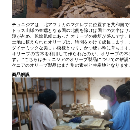
チュニジアは、北アフリカのマグレブに位置する共和国で
トラス山脈の東端となる国の北側を除けば国土の大半はサ
漠が占め、乾燥気候にあったオリーブの栽培が盛んです。
土地に植えられたオリーブは、時間をかけて成長します。
ダイナミックな美しい模様となり、かつ硬い幹に育ちます
オリーブの古木を利用して作られたのが、オリーブの木
す。 *こちらはチュニジアのオリーブ製品についての解説
ケニアのオリーブ製品はまた別の素材と生産地となります
商品解説