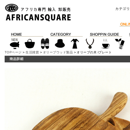
カテゴリ
TOPページ
>
生活雑貨
>
オリーブウッド製品
> オリーブの木 iプレート