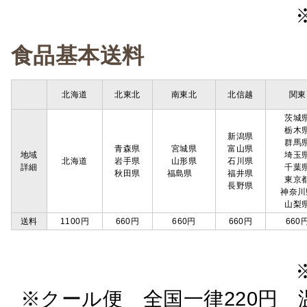
食品基本送料
北海道
北東北
南東北
北信越
関東
茨城
栃木
新潟県
群馬
青森県
宮城県
富山県
地域
埼玉
北海道
岩手県
山形県
石川県
詳細
千葉
秋田県
福島県
福井県
東京
長野県
神奈川
山梨
送料
1100円
660円
660円
660円
660
※クール便 全国一律220円 温