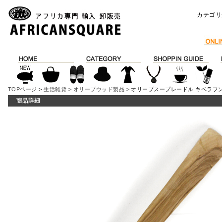
カテゴリ
TOPページ
>
生活雑貨
>
オリーブウッド製品
> オリーブスープレードル キベラフ