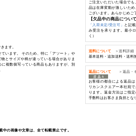
ご注文いただいた場合でも
品は在庫変動が激しいため
ございます。あらかじめご
【欠品中の商品につい
「入荷未定/受注可」
と記載
み受注を承ります。最小ロ
く）
できます。
送料について
＞送料詳細
せています。 そのため、特に「アソート」や
基本送料・追加送料・送料
実物とサイズや柄が違っている場合がありま
めに複数個写っている商品もありますが、別
。
返品について
＞返品・
お客様の都合による返品は
リカンスクエアー本社宛で
ります。返金方法はご指定
手数料はお客さま負担とな
載中の画像や文章は、全て転載禁止です。