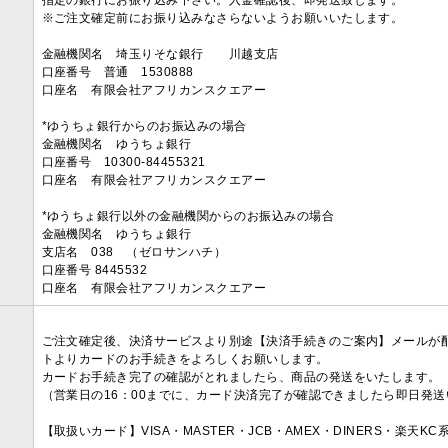
指定の銀行にお振り込み下さい。入金確認後、即発送致します。
※ご注文確定前にお振り込みなさらないようお願いいたします。
金融機関名 埼玉りそな銀行 川越支店
口座番号 普通 1530888
口座名 有限会社アフリカンスクエアー
*ゆうちょ銀行からのお振込みの場合
金融機関名 ゆうちょ銀行
口座番号 10300-84455321
口座名 有限会社アフリカンスクエアー
*ゆうちょ銀行以外の金融機関からのお振込みの場合
金融機関名 ゆうちょ銀行
支店名 038 （ゼロサンハチ）
口座番号 8445532
口座名 有限会社アフリカンスクエアー
ご注文確定後、決済サービスより別途【決済手続きのご案内】メールが
トよりカードのお手続きをよろしくお願いします。
カードお手続き完了の確認がとれましたら、商品の発送をいたします。
（営業日の16：00までに、カード決済完了が確認できましたら即日発
【取扱いカード】VISA・MASTER・JCB・AMEX・DINERS・楽天K