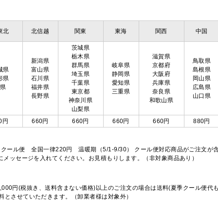
東北
北信越
関東
東海
関西
中国
茨城県
栃木県
滋賀県
新潟県
鳥取県
群馬県
岐阜県
京都府
城県
富山県
島根県
埼玉県
静岡県
大阪府
形県
石川県
岡山県
千葉県
愛知県
兵庫県
島県
福井県
広島県
東京都
三重県
奈良県
長野県
山口県
神奈川県
和歌山県
山梨県
0円
660円
660円
660円
660円
880円
※クール便 全国一律220円 温暖期（5/1-9/30） クール便対応商品がご
欄にメッセージを入れてください。お見積もりします。（非対象商品あり）
,000円(税抜き、送料含まない価格)以上のご注文の場合は送料(夏季クール便代
料とさせていただきます。（卸業者様は対象外）