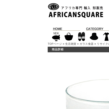
TOPページ
>
生活雑貨
>
ガラス食器
>
リサイク