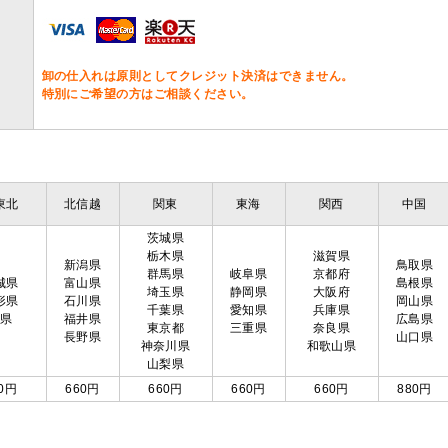
卸の仕入れは原則としてクレジット決済はできません。
特別にご希望の方はご相談ください。
東北
北信越
関東
東海
関西
中国
茨城県
栃木県
滋賀県
新潟県
鳥取県
群馬県
岐阜県
京都府
城県
富山県
島根県
埼玉県
静岡県
大阪府
形県
石川県
岡山県
千葉県
愛知県
兵庫県
島県
福井県
広島県
東京都
三重県
奈良県
長野県
山口県
神奈川県
和歌山県
山梨県
0円
660円
660円
660円
660円
880円