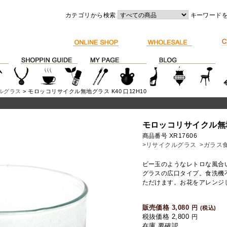
カテゴリから検索
キーワード
ルグラス
> モロッコリサイクル無地グラス K40 口12H10
モロッコリサイクル無地グ
商品番号 XR17606
>リサイクルグラス
>ガラス
ビー玉のようなレトロな風合
グラスの広口タイプ。食洗機
ただけます。お花をアレンジ
販売価格 3,080
円
(税込)
税抜価格 2,800
円
在庫 要確認