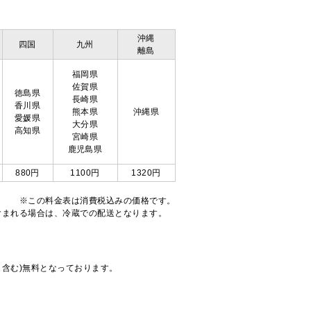
沖縄
四国
九州
離島
福岡県
佐賀県
徳島県
長崎県
香川県
熊本県
沖縄県
愛媛県
大分県
高知県
宮崎県
鹿児島県
880円
1100円
1320円
※この料金表は消費税込みの価格です。
注文が含まれる場合は、冷蔵での配送となります。
も含む)無料となっております。