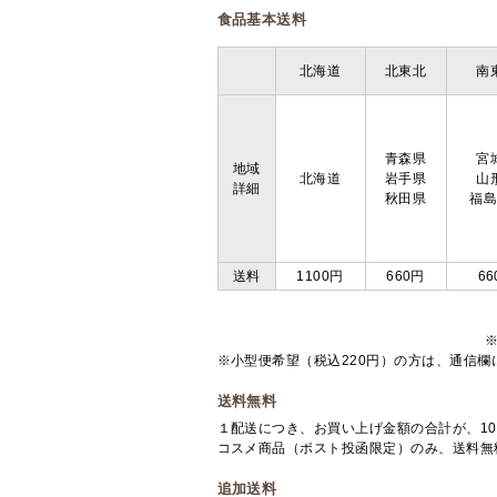
食品基本送料
北海道
北東北
南
青森県
宮
地域
北海道
岩手県
山
詳細
秋田県
福
送料
1100円
660円
66
※小型便希望（税込220円）の方は、通信
送料無料
１配送につき、お買い上げ金額の合計が、10
コスメ商品（ポスト投函限定）のみ、送料無
追加送料