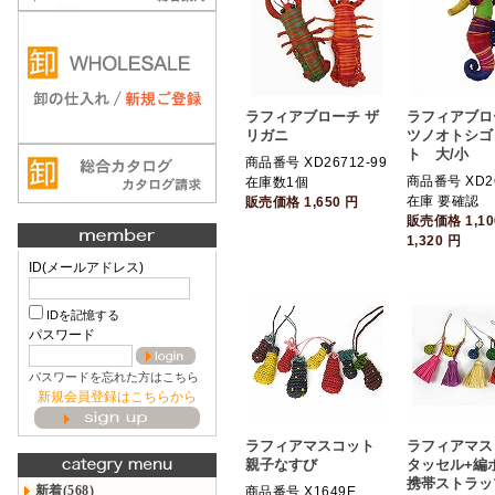
ラフィアブローチ ザ
ラフィアブロ
リガニ
ツノオトシゴ
ト 大/小
商品番号 XD26712-99
商品番号 XD26
在庫数1個
在庫 要確認
販売価格
1,650
円
販売価格
1,1
1,320
円
ID(メールアドレス)
IDを記憶する
パスワード
パスワードを忘れた方はこちら
新規会員登録はこちらから
ラフィアマスコット
ラフィアマ
親子なすび
タッセル+編
携帯ストラッ
新着(568)
商品番号 X1649E