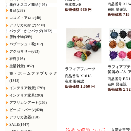
商品番号 X16
在庫数5個
新作オススメ商品(407)
在庫 要確認
販売価格
935
円
食品(238)
販売価格
715
コスメ・アロマ(40)
アフリカのかご(2239)
バッグ・かごバッグ(2072)
服飾小物(399)
バブーシュ・靴(312)
アクセサリー(683)
衣料(108)
生活雑貨(1052)
ラフィアプチ
ラフィアフルーツ
髪留めゴム 
布・ホームファブリック
商品番号 X1618
商品番号 BD1
(1348)
在庫 要確認
在庫 要確認
販売価格
1,650
円
インテリア雑貨(1799)
販売価格
1,3
インテリア家具(293)
アフリカンアート(266)
ビーズ・パーツ(620)
アフリカ楽器(258)
SALE(1447)
【欠品中の商品について】
「入荷未定/受