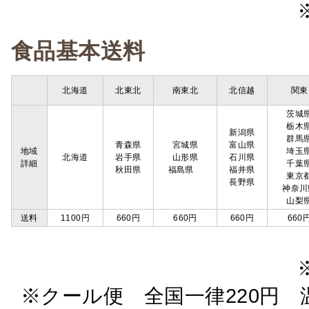
食品基本送料
北海道
北東北
南東北
北信越
関東
茨城
栃木
新潟県
群馬
青森県
宮城県
富山県
地域
埼玉
北海道
岩手県
山形県
石川県
詳細
千葉
秋田県
福島県
福井県
東京
長野県
神奈川
山梨
送料
1100円
660円
660円
660円
660
※クール便 全国一律220円 温