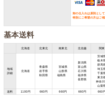
卸の仕入れは原則として
特別にご希望の方はご相
基本送料
北海道
北東北
南東北
北信越
関東
茨城
栃木
新潟県
群馬
青森県
宮城県
富山県
地域
埼玉
北海道
岩手県
山形県
石川県
詳細
千葉
秋田県
福島県
福井県
東京
長野県
神奈川
山梨
送料
1100円
660円
660円
660円
660