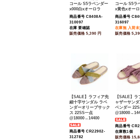
コール S5ラベンダー
コール S5ラ
x000白xオーロラ
x黄色xオー
商品番号 C8408A-
商品番号 C84
310097
316097
在庫 要確認
在庫無 入荷未
販売価格
5,390
円
販売価格
5,3
【SALE】ラフィア先
【SALE】
細十字サンダル ラベ
ャザーサンダル
ンダーオリーブサック
ベンダー 22
ス 22SS一点
@18000→144
@18000→14400
商品番号 CR22
商品番号 CR22902-
在庫数1個
312782
販売価格
15,