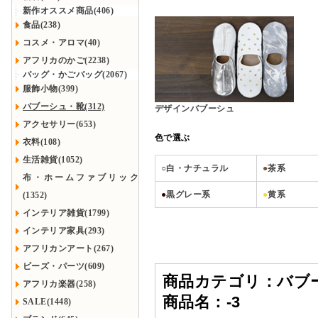
新作オススメ商品(406)
食品(238)
コスメ・アロマ(40)
アフリカのかご(2238)
バッグ・かごバッグ(2067)
服飾小物(399)
バブーシュ・靴(312)
デザインバブーシュ
アクセサリー(653)
色で選ぶ
衣料(108)
生活雑貨(1052)
○白・ナチュラル
●
茶系
布・ホームファブリック
●
黒グレー系
●
黄系
(1352)
インテリア雑貨(1799)
インテリア家具(293)
アフリカンアート(267)
ビーズ・パーツ(609)
商品カテゴリ：
バブ
アフリカ楽器(258)
商品名：
-3
SALE(1448)