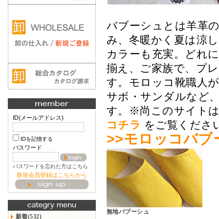
バブーシュとは羊革
み、冬暖かく夏は涼
カラーも充実。どれ
揃え、ご家族で、プ
す。モロッコ靴職人
サボ・サンダルなど
す。※尚このサイト
ID(メールアドレス)
コチラ
をご覧くださ
>>モロッコバブ
IDを記憶する
パスワード
パスワードを忘れた方はこちら
新規会員登録はこちらから
無地バブーシュ
新着(532)