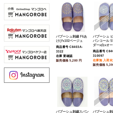
バブーシュ刺繍 F6あ
バブーシュ 
けびx102ベージュ
パンコール S
ダーx白xオ
商品番号 C8403A-
商品番号 C84
3322
310097
在庫 要確認
在庫無 入荷未
販売価格
5,280
円
販売価格
5,3
バブーシュ刺繍スパン
バブーシュ刺