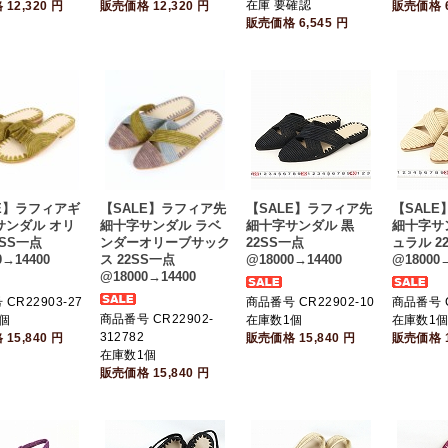
在庫 要確認
格
12,320
円
販売価格
12,320
円
販売価格
販売価格
6,545
円
E】ラフィアギ
【SALE】ラフィア先
【SALE】ラフィア先
【SAL
サンダル オリ
細十字サンダル ラベ
細十字サンダル 黒
細十字サ
2SS一点
ンダーオリーブサック
22SS一点
ュラル 2
0→14400
ス 22SS一点
@18000→14400
@18000→
@18000→14400
CR22903-27
商品番号 CR22902-10
商品番号 C
商品番号 CR22902-
個
在庫数1個
在庫数1
312782
格
15,840
円
販売価格
15,840
円
販売価格
在庫数1個
販売価格
15,840
円