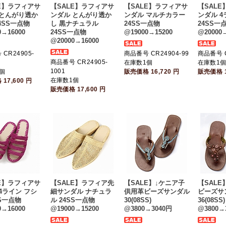
E】ラフィアサ
【SALE】ラフィアサ
【SALE】ラフィアサ
【SAL
 とんがり透か
ンダル とんがり透か
ンダル マルチカラー
ンダル 4
24SS一点物
し 黒ナチュラル
24SS一点物
24SS一
0→16000
24SS一点物
@19000→15200
@20000→
@20000→16000
CR24905-
商品番号 CR24904-99
商品番号 C
商品番号 CR24905-
在庫数1個
在庫数1
1001
個
販売価格
16,720
円
販売価格
在庫数1個
格
17,600
円
販売価格
17,600
円
E】ラフィアサ
【SALE】ラフィア先
【SALE】↓ケニア子
【SALE
4ライン フシ
細サンダル ナチュラ
供用革ビーズサンダル
ビーズサ
SS一点物
ル 24SS一点物
30(08SS)
36(08SS)
0→16000
@19000→15200
@3800→3040円
@3800→