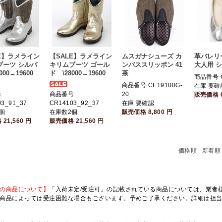
E】ラメライン
【SALE】ラメライン
ムスガナシューズ カ
革バレリ
ブーツ シルバ
キリムブーツ ゴール
ンバススリッポン 41
大人用 
000→19600
ド \28000→19600
茶
商品番号 C
商品番号 CE19100G-
在庫 要確
号
商品番号
20
販売価格
03_91_37
CR14103_92_37
在庫 要確認
個
在庫数2個
販売価格
8,800
円
格
21,560
円
販売価格
21,560
円
価格順
新着順
の商品について】
「入荷未定/受注可」の記載されている商品については、業者様のみ
商品によっては受注困難な場合もございます。予めご了承ください。詳細は担