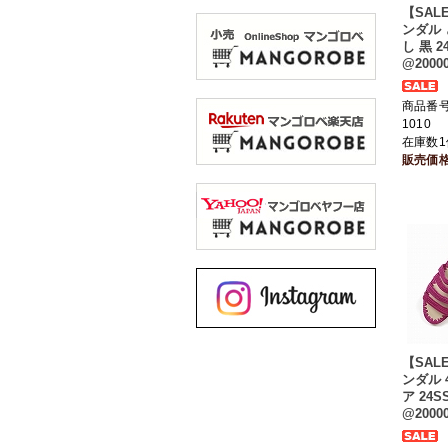
【SAL
ンダル
し 黒 
@2000
商品番号 
1010
在庫数1
販売価
【SAL
ンダル 
ア 24
@2000