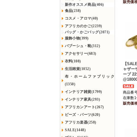
販売価
新作オススメ商品(406)
食品(238)
コスメ・アロマ(40)
アフリカのかご(2239)
バッグ・かごバッグ(2071)
服飾小物(399)
バブーシュ・靴(312)
アクセサリー(683)
衣料(108)
【SAL
生活雑貨(1052)
ャザー
ーブ 2
布・ホームファブリック
@1800
(1350)
インテリア雑貨(1799)
商品番号 
在庫数1
インテリア家具(293)
販売価
アフリカンアート(267)
ビーズ・パーツ(620)
アフリカ楽器(258)
SALE(1448)