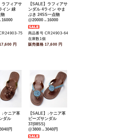
E】ラフィアサ
【SALE】ラフィアサ
ライン 緑
ンダル 4ライン やま
点物
ぶき 24SS一点物
16000
@20000→16000
R24903-75
商品番号 CR24903-64
個
在庫数1個
17,600
円
販売価格
17,600
円
】↓ケニア革
【SALE】↓ケニア革
ンダル
ビーズサンダル
37(08SS)
3040円
@3800→3040円