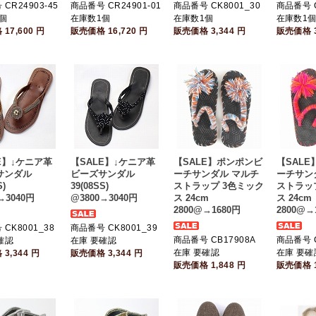
CR24903-45
商品番号 CR24901-01
商品番号 CK8001_30
商品番号 C
個
在庫数1個
在庫数1個
在庫数1
格
17,600
円
販売価格
16,720
円
販売価格
3,344
円
販売価格
E】↓ケニア革
【SALE】↓ケニア革
【SALE】ポンポンビ
【SAL
サンダル
ビーズサンダル
ーチサンダル マルチ
ーチサン
S)
39(08SS)
ストラップ 3色ミック
ストラッ
→3040円
@3800→3040円
ス 24cm
ス 24cm
2800@→1680円
2800@→
CK8001_38
商品番号 CK8001_39
商品番号 CB17908A
商品番号 C
確認
在庫 要確認
在庫 要確認
在庫 要確
格
3,344
円
販売価格
3,344
円
販売価格
1,848
円
販売価格