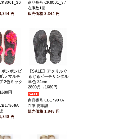
K8001_36
商品番号 CK8001_37
個
在庫数1個
3,344
円
販売価格
3,344
円
E】ポンポンビ
【SALE】アクリルぐ
ダル マルチ
るぐるビーチサンダル
プ 2色ミック
単色 24cm
2800@→1680円
1680円
商品番号 CB17907A
B17909A
在庫 要確認
認
販売価格
1,848
円
1,848
円