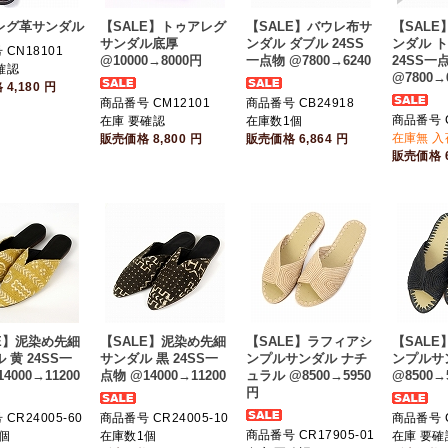
レグ革サンダル
【SALE】トゥアレグ
【SALE】バウレ布サ
【SAL
サンダル底厚
ンダル ダブル 24SS
ンダル 
CN18101
@10000→8000円
一点物 @7800→6240
24SS一
確認
@7800→
格
4,180
円
商品番号 CM12101
商品番号 CB24918
商品番号 C
在庫 要確認
在庫数1個
在庫無 
販売価格
8,800
円
販売価格
6,864
円
販売価格
E】泥染め先細
【SALE】泥染め先細
【SALE】ラフィアシ
【SAL
 黄 24SS一
サンダル 黒 24SS一
ンプルサンダル ナチ
ンプルサ
4000→11200
点物 @14000→11200
ュラル @8500→5950
@8500→
円
CR24005-60
商品番号 CR24005-10
商品番号 C
商品番号 CR17905-01
個
在庫数1個
在庫 要確