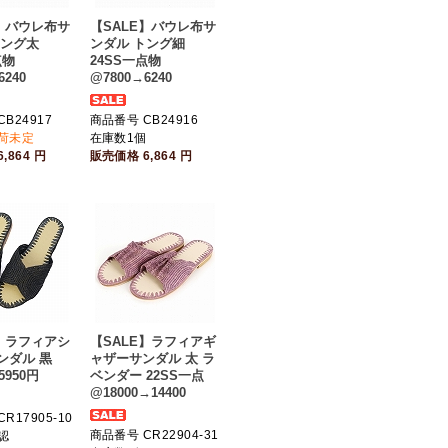
E】バウレ布サ
【SALE】バウレ布サ
トング太
ンダル トング細
点物
24SS一点物
6240
@7800→6240
B24917
商品番号 CB24916
入荷未定
在庫数1個
6,864
円
販売価格
6,864
円
E】ラフィアシ
【SALE】ラフィアギ
ンダル 黒
ャザーサンダル 太 ラ
5950円
ベンダー 22SS一点
@18000→14400
R17905-10
商品番号 CR22904-31
認