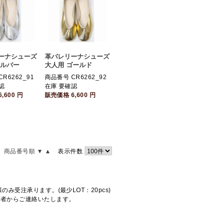
ーナシューズ
革バレリーナシューズ
シルバー
大人用 ゴールド
R6262_91
商品番号 CR6262_92
認
在庫 要確認
6,600
円
販売価格
6,600
円
商品番号順 ▼
▲
表示件数
受注承ります。(最少LOT：20pcs)
当者からご連絡いたします。