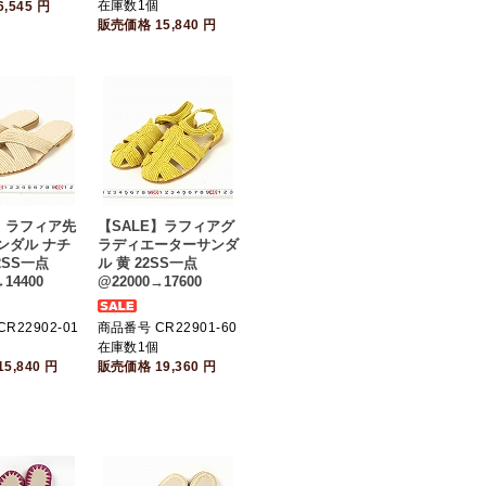
在庫数1個
6,545
円
販売価格
15,840
円
E】ラフィア先
【SALE】ラフィアグ
ンダル ナチ
ラディエーターサンダ
2SS一点
ル 黄 22SS一点
14400
@22000→17600
R22902-01
商品番号 CR22901-60
個
在庫数1個
15,840
円
販売価格
19,360
円