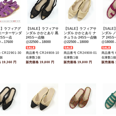
E】ラフィアグ
【SALE】ラフィアサ
【SALE】ラフィアサ
【SAL
エーターサンダ
ンダル かかとあり 黒
ンダル かかとあり ナ
ンダル 
2SS一点
24SS一点物
チュラル 24SS一点物
ア 24S
0→17600
@22500→18000
@22500→18000
@18000→
CR22901-30
商品番号 CR24908-10
商品番号 CR24908-01
商品番号 C
個
在庫数1個
在庫数1個
在庫数1
格
19,360
円
販売価格
19,800
円
販売価格
19,800
円
販売価格