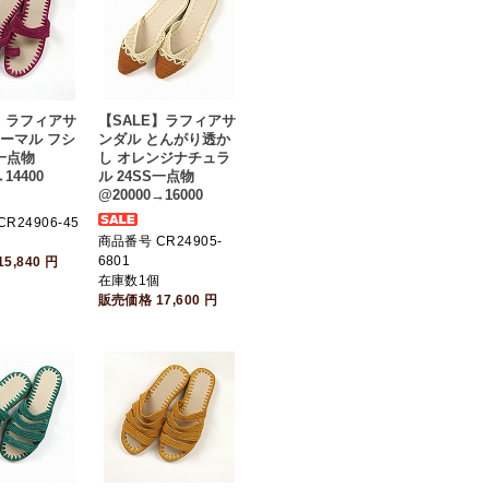
E】ラフィアサ
【SALE】ラフィアサ
ノーマル フシ
ンダル とんがり透か
S一点物
し オレンジナチュラ
14400
ル 24SS一点物
@20000→16000
R24906-45
商品番号 CR24905-
個
6801
15,840
円
在庫数1個
販売価格
17,600
円