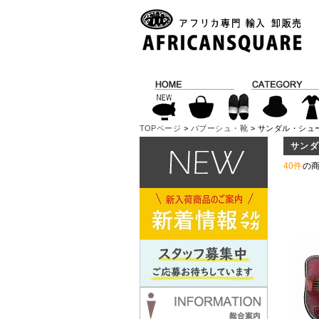
TOPページ
>
バブーシュ・靴
> サンダル・シュ
サン
40件
の