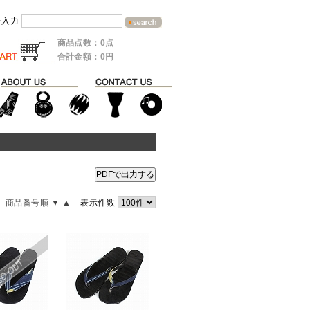
を入力
商品点数：0点
合計金額：0円
PDFで出力する
商品番号順 ▼
▲
表示件数