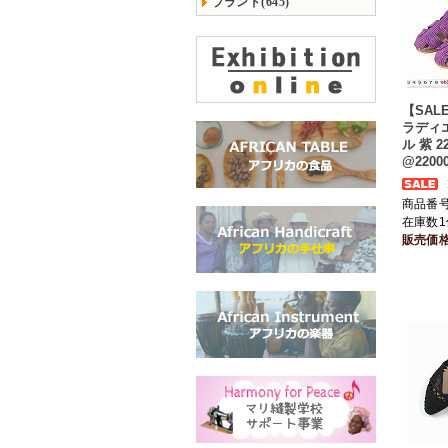
ブランド(645)
【SAL
ラディ
ル 紫 2
@2200
商品番号 
在庫数1
販売価