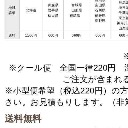
新潟県
群馬
青森県
宮城県
富山県
地域
埼玉
北海道
岩手県
山形県
石川県
詳細
千葉
秋田県
福島県
福井県
東京
長野県
神奈川
山梨
送料
1100円
660円
660円
660円
660
※クール便 全国一律220円 温
ご注文が含まれ
※小型便希望（税込220円）の
さい。お見積もりします。（非
送料無料