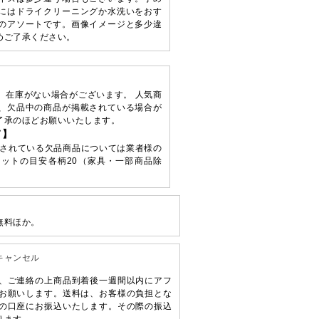
にはドライクリーニングか水洗いをおす
のアソートです。画像イメージと多少違
めご了承ください。
、在庫がない場合がございます。 人気商
、欠品中の商品が掲載されている場合が
了承のほどお願いいたします。
て】
されている欠品商品については業者様の
ットの目安各柄20（家具・一部商品除
無料ほか。
キャンセル
、ご連絡の上商品到着後一週間以内にアフ
お願いします。送料は、お客様の負担とな
の口座にお振込いたします。その際の振込