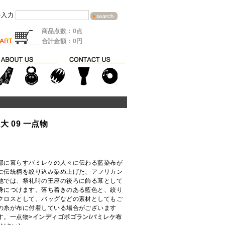
を入力
商品点数：0点
合計金額：0円
大 09 一点物
部に暮らすバミレケの人々に伝わる藍染布が
に伝統柄を絞り込み染め上げた、アフリカン
地では、祭礼時の王座の後ろに飾る幕として
身につけます。落ち着きのある藍色と、絞り
クロスとして、バッグなどの素材としてもご
の糸が布に付着している場合がございます
す。一点物
>インディゴボゴラン/バミレケ布