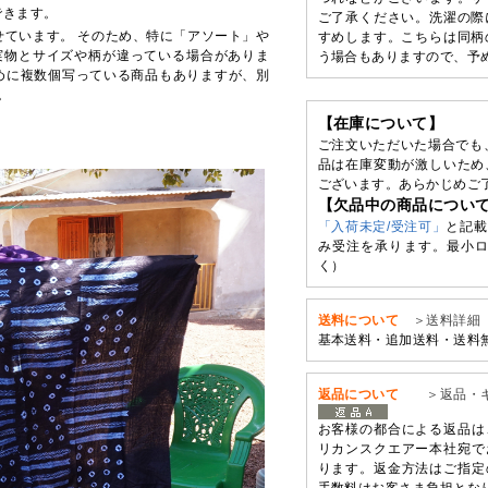
できます。
ご了承ください。洗濯の際
せています。 そのため、特に「アソート」や
すめします。こちらは同柄
実物とサイズや柄が違っている場合がありま
う場合もありますので、予
めに複数個写っている商品もありますが、別
。
【在庫について】
ご注文いただいた場合でも
品は在庫変動が激しいため
ございます。あらかじめご
【欠品中の商品につい
「入荷未定/受注可」
と記載
み受注を承ります。最小ロ
く）
送料について
＞送料詳細
基本送料・追加送料・送料
返品について
＞返品・
お客様の都合による返品は
リカンスクエアー本社宛で
ります。返金方法はご指定