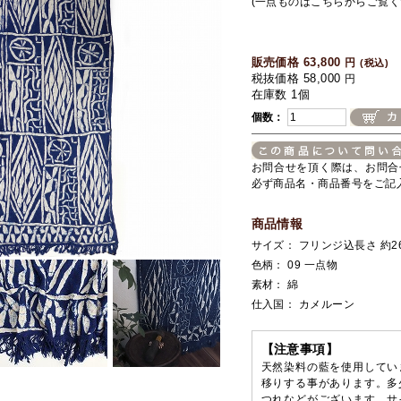
(一点ものはこちらからご覧く
販売価格 63,800
円
(税込)
税抜価格 58,000
円
在庫数 1個
個数：
お問合せを頂く際は、お問合
必ず商品名・商品番号をご記
商品情報
サイズ： フリンジ込長さ 約260-
色柄： 09 一点物
素材： 綿
仕入国： カメルーン
【注意事項】
天然染料の藍を使用してい
移りする事があります。多
つれなどがございます。サ