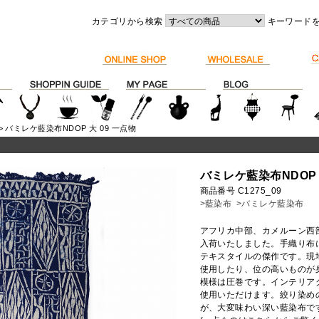
カテゴリから検索
キーワード
> バミレケ藍染布NDOP 大 09 一点物
バミレケ藍染布NDOP 
商品番号 C1275_09
>藍染布
>バミレケ藍染布
アフリカ中部、カメルーン西
入荷いたしました。手織り布
テキスタイルの傑作です。現
使用したり、位の高いものが
模様は圧巻です。インテリア
使用いただけます。絞り染め
が、大変味わい深い藍染布で