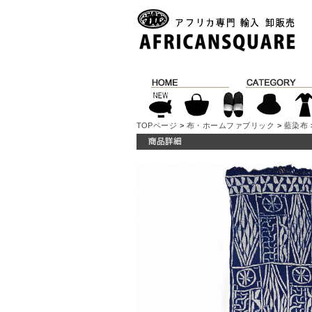
TOPページ
>
布・ホームファブリック
>
藍染布