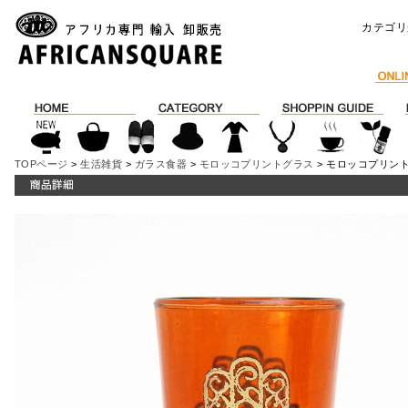
カテゴリ
TOPページ
>
生活雑貨
>
ガラス食器
>
モロッコプリントグラス
> モロッコプリン