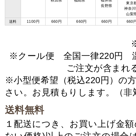
秋田県
福島県
福井県
東京
長野県
神奈川
山梨
送料
1100円
660円
660円
660円
660
※クール便 全国一律220円 温
ご注文が含まれ
※小型便希望（税込220円）の
さい。お見積もりします。（非
送料無料
１配送につき、お買い上げ金額の
ない価格)以上のご注文の場合