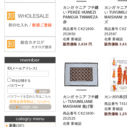
カンガ ケニア フチ縫
カンガ ケニア
い PEKEE HUWEZI
い TUVUMIL
PAMOJA TWAWEZA
MAISHANI
赤
ズ
商品番号 CK21800-
商品番号 CK21
252650
252587
在庫 要確認
在庫 要確認
販売価格
3,410
円
販売価格
3,4
ID(メールアドレス)
IDを記憶する
パスワード
パスワードを忘れた方はこちら
カンガ ケニア フチ縫
カンガの本(日
新規会員登録はこちらから
い TUVUMILIANE
商品番号 T41
MAISHANI 焦げ茶
在庫 要確認
商品番号 CK21800-
販売価格
1,2
252525
在庫 要確認
新着(567)