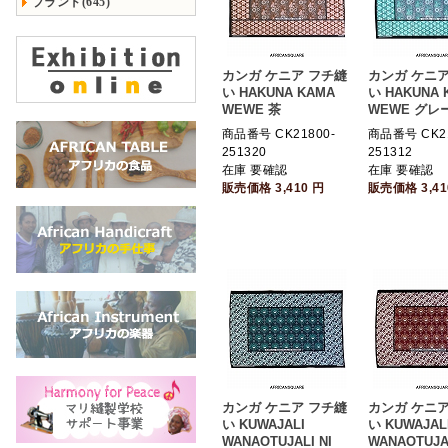
ブランド(645)
カンガ ケニア フチ縫
カンガ ケニア
い HAKUNA KAMA
い HAKUNA 
WEWE 茶
WEWE グレ
商品番号 CK21800-
商品番号 CK21
251320
251312
在庫 要確認
在庫 要確認
販売価格
3,410
円
販売価格
3,4
カンガ ケニア フチ縫
カンガ ケニア
い KUWAJALI
い KUWAJAL
WANAOTUJALI NI
WANAOTUJAL