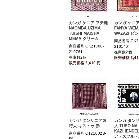
カンガ ケニア フチ縫
カンガ ケニア
NAOMBA UZIMA
FANYA WEM
TUISHI MAISHA
WAZAZI ピ
MEMA クリーム
商品番号 CK21
商品番号 CK21800-
210140
210761
在庫数2個
在庫数2個
販売価格
3,4
販売価格
3,410
円
カンガ タンザニア製
カンガ タン
特大 キストゥ 赤
大 TUPO NA
KAZI IEND
商品番号 CT21002B-
ア・スフル・