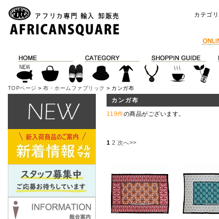
カテゴリ
TOPページ
>
布・ホームファブリック
> カンガ布
カンガ布
119件
の商品がございます。
1
2
次へ>>