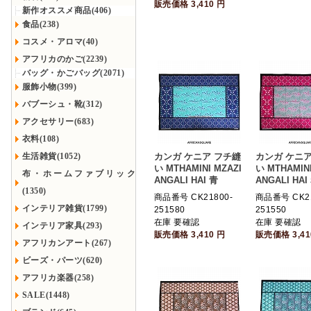
販売価格
3,410
円
新作オススメ商品(406)
食品(238)
コスメ・アロマ(40)
アフリカのかご(2239)
バッグ・かごバッグ(2071)
服飾小物(399)
バブーシュ・靴(312)
アクセサリー(683)
衣料(108)
生活雑貨(1052)
カンガ ケニア フチ縫
カンガ ケニア
い MTHAMINI MZAZI
い MTHAMINI
布・ホームファブリック
ANGALI HAI 青
ANGALI HAI
(1350)
商品番号 CK21800-
商品番号 CK21
インテリア雑貨(1799)
251580
251550
在庫 要確認
在庫 要確認
インテリア家具(293)
販売価格
3,410
円
販売価格
3,4
アフリカンアート(267)
ビーズ・パーツ(620)
アフリカ楽器(258)
SALE(1448)