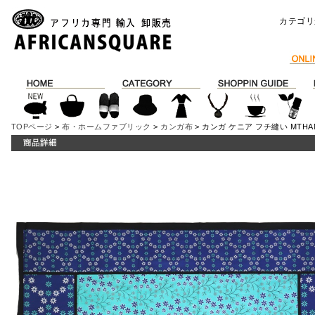
カテゴリ
TOPページ
>
布・ホームファブリック
>
カンガ布
> カンガ ケニア フチ縫い MTHAMIN