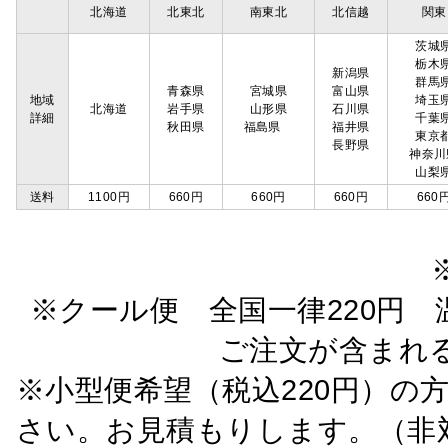
北海道
北東北
南東北
北信越
関東
茨城
栃木
新潟県
群馬
青森県
宮城県
富山県
地域
埼玉
北海道
岩手県
山形県
石川県
詳細
千葉
秋田県
福島県
福井県
東京
長野県
神奈川
山梨
送料
1100円
660円
660円
660円
660
※クール便 全国一律220円 温
ご注文が含まれ
※小型便希望（税込220円）の
さい。お見積もりします。（非