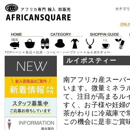
カテゴリ
TOPページ
>
食品
>
紅茶・コーヒー・ハーブティー
> ルイボスティー
ルイボスティー
南アフリカ産スーパ
います。微量ミネラ
て、注目が高まるル
すく、お子様や妊婦
茶がわりに冷蔵庫で
この機会に是非ご賞