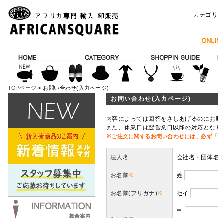
カテゴリ
TOPページ
> お問い合わせ(入力ページ)
お問い合わせ(入力ページ)
内容によっては回答をさしあげるのにお
また、休業日は翌営業日以降の対応とな
※ご注文に関するお問い合わせには、必ず「
法人名
会社名・団体
お名前
※
姓
お名前(フリガナ)
※
セイ
〒