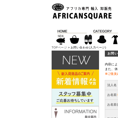
TOPページ
> お問い合わせ(入力ページ)
お問い
内容によ
また、休
※ご注文
法人名
お名前
お名前