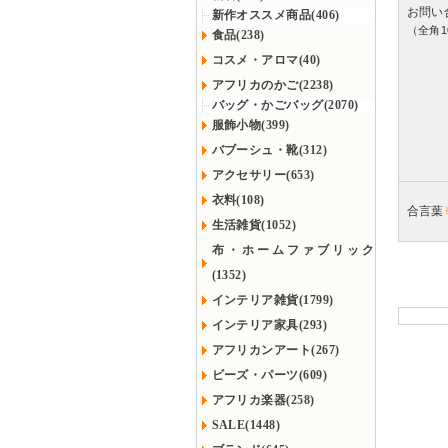
お問い
新作オススメ商品(406)
（全角1
食品(238)
コスメ・アロマ(40)
アフリカのかご(2238)
バッグ・かごバッグ(2070)
服飾小物(399)
バブーシュ・靴(312)
アクセサリー(653)
衣料(108)
合言葉
生活雑貨(1052)
布・ホームファブリック
(1352)
インテリア雑貨(1799)
インテリア家具(293)
アフリカンアート(267)
ビーズ・パーツ(609)
アフリカ楽器(258)
SALE(1448)