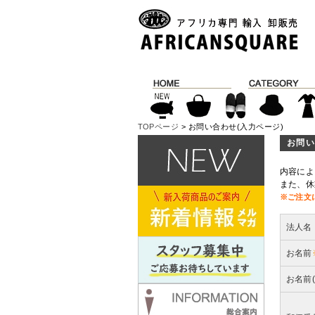
TOPページ
> お問い合わせ(入力ページ)
お問い
内容によ
また、休
※ご注文
法人名
お名前
お名前