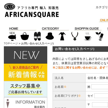
カテゴリ
TOPページ
> お問い合わせ(入力ページ)
お問い合わせ(入力ページ)
内容によっては回答をさしあげるのにお
また、休業日は翌営業日以降の対応とな
※ご注文に関するお問い合わせには、必ず「
法人名
会社名・団体
お名前
※
姓
お名前(フリガナ)
※
セイ
〒