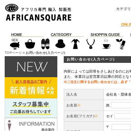
カテゴリ
TOPページ
> お問い合わせ(入力ページ)
お問い合わせ(入力ページ)
内容によっては回答をさしあげるのにお
また、休業日は翌営業日以降の対応とな
※ご注文に関するお問い合わせには、必ず「
法人名
会社名・団体
お名前
※
姓
お名前(フリガナ)
※
セイ
〒