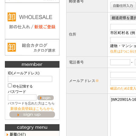
郵便番号
市区町村名 (例
住所
建物・マンショ
住所は2つに分
電話番号
-
ID(メールアドレス)
メールアドレス
※
IDを記憶する
確認のため2度
パスワード
パスワードを忘れた方はこちら
新規会員登録はこちらから
新着(567)