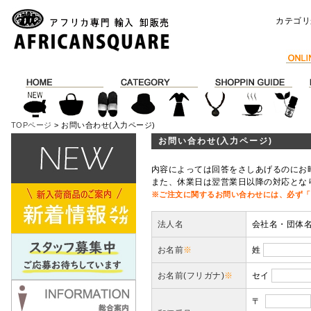
カテゴリ
TOPページ
> お問い合わせ(入力ページ)
お問い合わせ(入力ページ)
内容によっては回答をさしあげるのにお
また、休業日は翌営業日以降の対応とな
※ご注文に関するお問い合わせには、必ず「
法人名
会社名・団体
お名前
※
姓
お名前(フリガナ)
※
セイ
〒