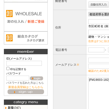
郵便番号
市区町村名 (例
住所
建物・マンショ
住所は2つに分
電話番号
-
ID(メールアドレス)
メールアドレス
※
IDを記憶する
確認のため2度
パスワード
パスワードを忘れた方はこちら
新規会員登録はこちらから
新着(567)