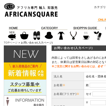
カテゴリ
TOPページ
> お問い合わせ(入力ページ)
お問い合わせ(入力ページ)
内容によっては回答をさしあげるのにお
また、休業日は翌営業日以降の対応とな
※ご注文に関するお問い合わせには、必ず「
法人名
会社名・団体
お名前
※
姓
お名前(フリガナ)
※
セイ
〒