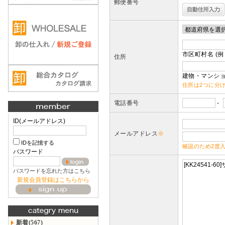
郵便番号
市区町村名 (例
住所
建物・マンショ
住所は2つに分
電話番号
-
ID(メールアドレス)
メールアドレス
※
IDを記憶する
確認のため2度
パスワード
パスワードを忘れた方はこちら
新規会員登録はこちらから
新着(567)