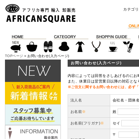
カテゴリ
TOPページ
> お問い合わせ(入力ページ)
お問い合わせ(入力ページ)
内容によっては回答をさしあげるのにお
また、休業日は翌営業日以降の対応とな
※ご注文に関するお問い合わせには、必ず「
法人名
会社名・団体
お名前
※
姓
お名前(フリガナ)
※
セイ
〒