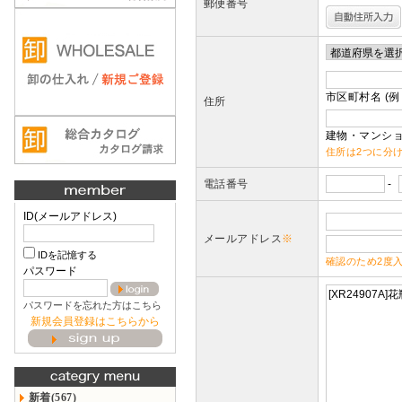
郵便番号
市区町村名 (例
住所
建物・マンショ
住所は2つに分
電話番号
-
ID(メールアドレス)
メールアドレス
※
IDを記憶する
確認のため2度
パスワード
パスワードを忘れた方はこちら
新規会員登録はこちらから
新着(567)