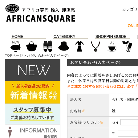
カテゴリ
TOPページ
> お問い合わせ(入力ページ)
お問い合わせ(入力ページ)
内容によっては回答をさしあげるのにお
また、休業日は翌営業日以降の対応とな
※ご注文に関するお問い合わせには、必ず「
法人名
会社名・団体
お名前
※
姓
お名前(フリガナ)
※
セイ
〒