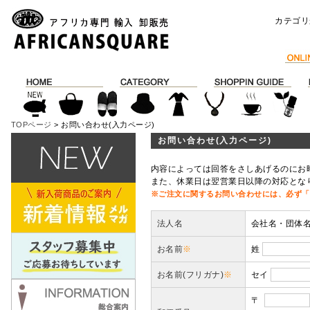
カテゴリ
TOPページ
> お問い合わせ(入力ページ)
お問い合わせ(入力ページ)
内容によっては回答をさしあげるのにお
また、休業日は翌営業日以降の対応とな
※ご注文に関するお問い合わせには、必ず「
法人名
会社名・団体
お名前
※
姓
お名前(フリガナ)
※
セイ
〒