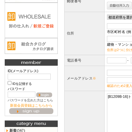
郵便番号
市区町村名 (例
住所
建物・マンショ
住所は2つに分
電話番号
-
ID(メールアドレス)
メールアドレス
※
IDを記憶する
確認のため2度
パスワード
パスワードを忘れた方はこちら
新規会員登録はこちらから
新着(567)