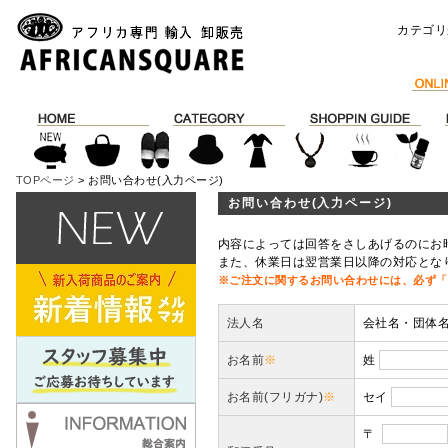
カテゴリ
TOPページ
> お問い合わせ(入力ページ)
お問い合わせ(入力ページ)
内容によっては回答をさしあげるのにお
また、休業日は翌営業日以降の対応とな
※ご注文に関するお問い合わせには、必ず「
法人名
会社名・団体
お名前
※
姓
お名前(フリガナ)
※
セイ
〒