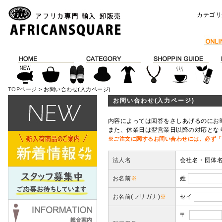
カテゴリ
TOPページ
> お問い合わせ(入力ページ)
お問い合わせ(入力ページ)
内容によっては回答をさしあげるのにお
また、休業日は翌営業日以降の対応とな
※ご注文に関するお問い合わせには、必ず「
法人名
会社名・団体
お名前
※
姓
お名前(フリガナ)
※
セイ
〒