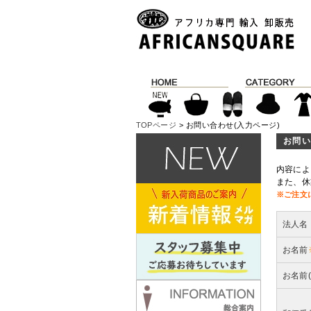
TOPページ
> お問い合わせ(入力ページ)
お問い
内容によ
また、休
※ご注文
法人名
お名前
お名前