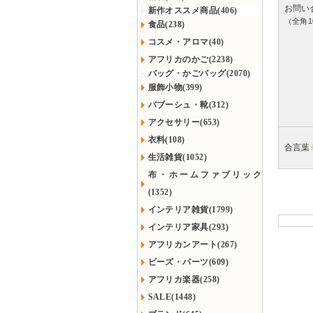
お問い
新作オススメ商品(406)
（全角1
食品(238)
コスメ・アロマ(40)
アフリカのかご(2238)
バッグ・かごバッグ(2070)
服飾小物(399)
バブーシュ・靴(312)
アクセサリー(653)
衣料(108)
合言葉
生活雑貨(1052)
布・ホームファブリック
(1352)
インテリア雑貨(1799)
インテリア家具(293)
アフリカンアート(267)
ビーズ・パーツ(609)
アフリカ楽器(258)
SALE(1448)