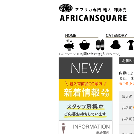
TOPページ
> お問い合わせ(入力ページ)
お問い
内容によ
また、休
※ご注文
法人名
お名前
お名前