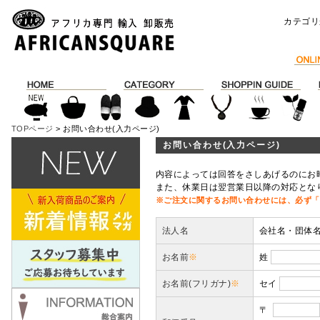
カテゴリ
TOPページ
> お問い合わせ(入力ページ)
お問い合わせ(入力ページ)
内容によっては回答をさしあげるのにお
また、休業日は翌営業日以降の対応とな
※ご注文に関するお問い合わせには、必ず「
法人名
会社名・団体
お名前
※
姓
お名前(フリガナ)
※
セイ
〒