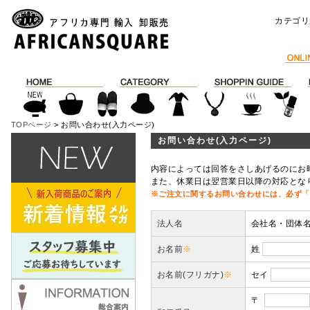
カテゴリ
TOPページ
> お問い合わせ(入力ページ)
お問い合わせ(入力ページ)
内容によっては回答をさしあげるのにお
また、休業日は翌営業日以降の対応とな
※ご注文に関するお問い合わせには、必ず「
法人名
会社名・団体
お名前
※
姓
お名前(フリガナ)
※
セイ
〒