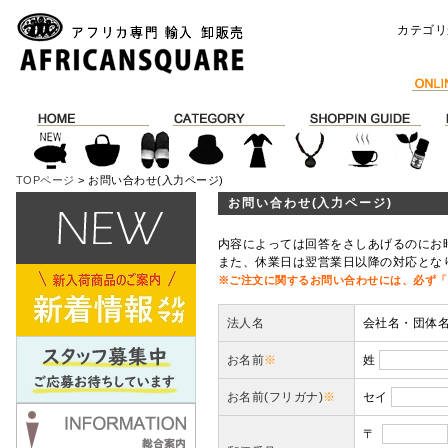
カテゴリ
TOPページ
> お問い合わせ(入力ページ)
お問い合わせ(入力ページ)
内容によっては回答をさしあげるのにお
また、休業日は翌営業日以降の対応とな
※ご注文に関するお問い合わせには、必ず「
法人名
会社名・団体
お名前
※
姓
お名前(フリガナ)
※
セイ
〒