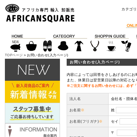
カテゴリ
TOPページ
> お問い合わせ(入力ページ)
お問い合わせ(入力ページ)
内容によっては回答をさしあげるのにお
また、休業日は翌営業日以降の対応とな
※ご注文に関するお問い合わせには、必ず「
法人名
会社名・団体
お名前
※
姓
お名前(フリガナ)
※
セイ
〒