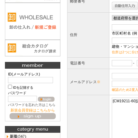
郵便番号
市区町村名 (例
住所
建物・マンショ
住所は2つに分
電話番号
-
ID(メールアドレス)
メールアドレス
※
IDを記憶する
確認のため2度
パスワード
パスワードを忘れた方はこちら
新規会員登録はこちらから
新着(567)