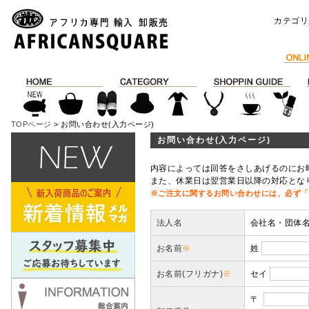
カテゴリ
TOPページ
> お問い合わせ(入力ページ)
お問い合わせ(入力ページ)
内容によっては回答をさしあげるのにお
また、休業日は翌営業日以降の対応とな
※ご注文に関するお問い合わせには、必ず「
法人名
会社名・団体
お名前
※
姓
お名前(フリガナ)
※
セイ
〒